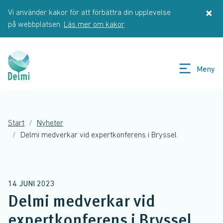
Hoppa till huvudinnehåll
×
Vi använder kakor för att förbättra din upplevelse
St
på webbplatsen.
Läs mer om kakor
Meny
Start
Nyheter
Delmi medverkar vid expertkonferens i Bryssel
14 JUNI 2023
Delmi medverkar vid
expertkonferens i Bryssel