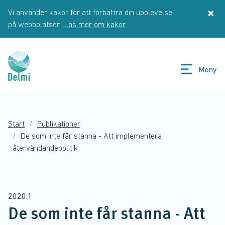
Hoppa till huvudinnehåll
×
Vi använder kakor för att förbättra din upplevelse
St
på webbplatsen.
Läs mer om kakor
Meny
Start
Publikationer
De som inte får stanna - Att implementera
återvändandepolitik
2020:1
De som inte får stanna - Att