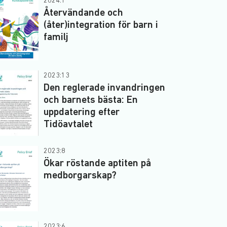
2024:1
Återvändande och
(åter)integration för barn i
familj
2023:13
Den reglerade invandringen
och barnets bästa: En
uppdatering efter
Tidöavtalet
2023:8
Ökar röstande aptiten på
medborgarskap?
2023:6