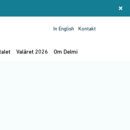
×
St
In English
Kontakt
talet
Valåret 2026
Om Delmi