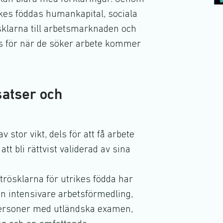
trikes föddas humankapital, sociala
sklarna till arbetsmarknaden och
s för när de söker arbete kommer
satser och
 stor vikt, dels för att få arbete
tt bli rättvist validerad av sina
 trösklarna för utrikes födda har
en intensivare arbetsförmedling,
personer med utländska examen,