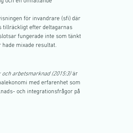
tag och en omfattande
isningen för invandrare (sfi) där
tillräckligt efter deltagarnas
gslotsar fungerade inte som tänkt
 hade mixade resultat.
ik och arbetsmarknad (2015:3)
är
nationalekonomi med erfarenhet som
knads- och integrationsfrågor på