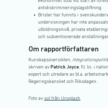
ekonomiskt stöd vid start av före
antidiskrimineringslagstiftning.
Brister har funnits i svenskunderv
undervisningen har inte anpassats 
utbildningsnivå, privata etablerin
och subventionerade anställningar
Om rapportförfattaren
Kunskapsöversikten,
Integrationspolit
skriven av
Patrick Joyce
, fil. lic. i 
expert och utredare av bl.a. arbetsmar
Regeringskansliet och Riksdagen.
Foto av
sol från Unsplash
.