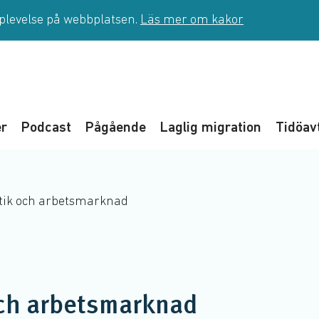
pplevelse på webbplatsen.
Läs mer om kakor
er
Podcast
Pågående
Laglig migration
Tidöav
itik och arbetsmarknad
och arbetsmarknad