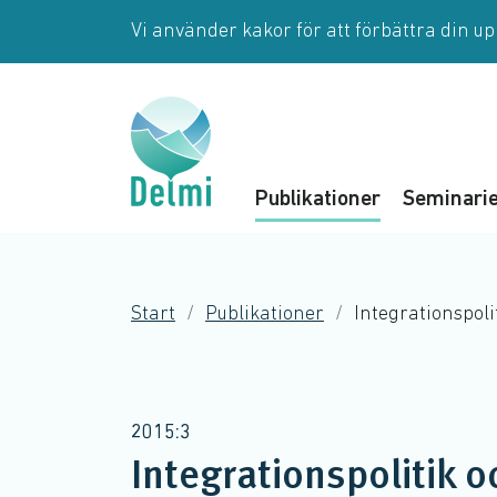
Hoppa till huvudinnehåll
Vi använder kakor för att förbättra din u
Publikationer
Seminari
Start
Publikationer
Integrationspol
2015:3
Integrationspolitik 