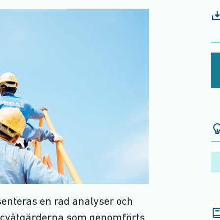
senteras en rad analyser och
olicyåtgärderna som genomförts