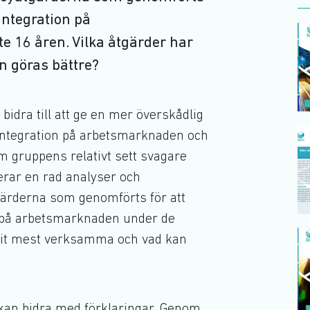
 integration på
 16 åren. Vilka åtgärder har
 göras bättre?
idra till att ge en mer överskådlig
 integration på arbetsmarknaden och
m gruppens relativt sett svagare
erar en rad analyser och
tgärderna som genomförts för att
on på arbetsmarknaden under de
arit mest verksamma och vad kan
kan bidra med förklaringar. Genom