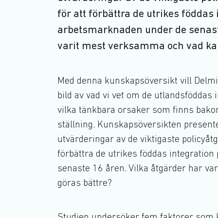
för att förbättra de utrikes föddas
arbetsmarknaden under de senaste
varit mest verksamma och vad kan
Med denna kunskapsöversikt vill Delmi b
bild av vad vi vet om de utlandsföddas
vilka tänkbara orsaker som finns bako
ställning. Kunskapsöversikten present
utvärderingar av de viktigaste policyå
förbättra de utrikes föddas integrati
senaste 16 åren. Vilka åtgärder har v
göras bättre?
Studien undersöker fem faktorer som 