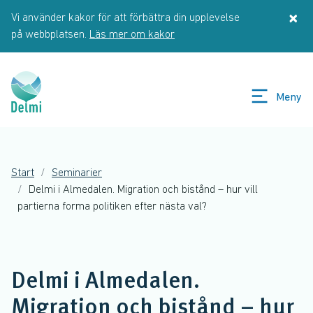
Hoppa till huvudinnehåll
×
Vi använder kakor för att förbättra din upplevelse
St
på webbplatsen.
Läs mer om kakor
Meny
Start
Seminarier
Delmi i Almedalen. Migration och bistånd – hur vill
partierna forma politiken efter nästa val?
Delmi i Almedalen.
Migration och bistånd – hur