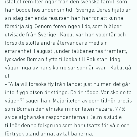
istället remitteringar från den svenska familj som
han bodde hos under sin tid i Sverige. Deras hjälp är
än idag den enda resursen han har för att kunna
försörja sig. Genom föreningen I do, som hjälper
utvisade från Sverige i Kabul, var han volontär och
försökte stötta andra återvändare med sin
erfarenhet. I augusti, under talibanernas framfart,
lyckades Boman flytta tillbaka till Pakistan. Idag
vågar inga av hans kompisar som är kvar i Kabul gå
ut.
- ”Alla vill försöka fly från landet just nu men det går
inte, flygplatsen är stängd. De är rädda. Var ska de ta
vägen?”, säger han. Majoriteten av dem tillhör precis
som Boman den etniska minoriteten hazara. 77%
av de afghanska respondenterna i Delmis studie
tillhör denna folkgrupp som har utsätts för våld och
förtryck bland annat av talibanerna.