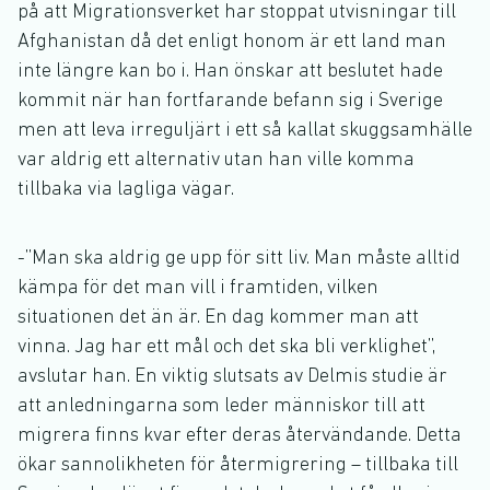
på att Migrationsverket har stoppat utvisningar till
Afghanistan då det enligt honom är ett land man
inte längre kan bo i. Han önskar att beslutet hade
kommit när han fortfarande befann sig i Sverige
men att leva irreguljärt i ett så kallat skuggsamhälle
var aldrig ett alternativ utan han ville komma
tillbaka via lagliga vägar.
-”Man ska aldrig ge upp för sitt liv. Man måste alltid
kämpa för det man vill i framtiden, vilken
situationen det än är. En dag kommer man att
vinna. Jag har ett mål och det ska bli verklighet”,
avslutar han. En viktig slutsats av Delmis studie är
att anledningarna som leder människor till att
migrera finns kvar efter deras återvändande. Detta
ökar sannolikheten för återmigrering – tillbaka till