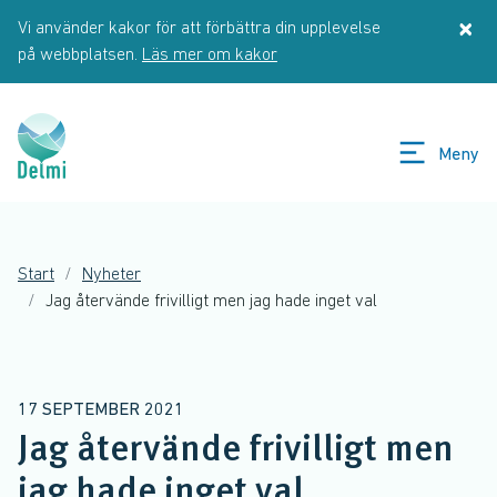
Hoppa till huvudinnehåll
×
Vi använder kakor för att förbättra din upplevelse
St
på webbplatsen.
Läs mer om kakor
Meny
Start
Nyheter
Jag återvände frivilligt men jag hade inget val
17 SEPTEMBER 2021
Jag återvände frivilligt men
jag hade inget val