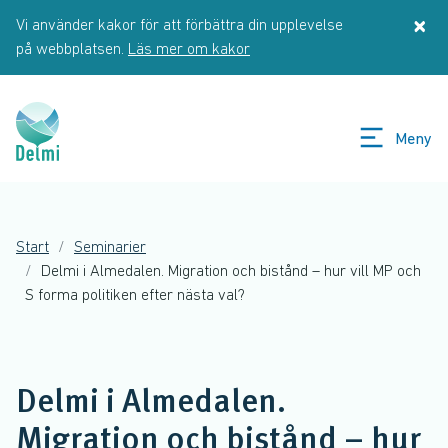
Hoppa till huvudinnehåll
×
Vi använder kakor för att förbättra din upplevelse
St
på webbplatsen.
Läs mer om kakor
Meny
Start
Seminarier
Delmi i Almedalen. Migration och bistånd – hur vill MP och
S forma politiken efter nästa val?
Delmi i Almedalen.
Migration och bistånd – hur