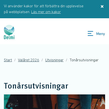
Hoppa till huvudinnehåll
×
Vi använder kakor för att förbättra din upplevelse
St
på webbplatsen.
Läs mer om kakor
Meny
Start
Valåret 2026
Utvisningar
Tonårsutvisningar
Tonårsutvisningar