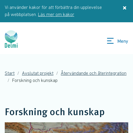
Hoppa till huvudinnehåll
×
Vi använder kakor för att förbättra din upplevelse
St
på webbplatsen.
Läs mer om kakor
Meny
Start
Avslutat projekt
Återvändande och återintegration
Forskning och kunskap
Forskning och kunskap