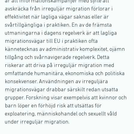
är att informationskampanjer med syfte att
avskräcka från irreguljär migration förlorar i
effektivitet när lagliga vägar saknas eller är
svårtillgängliga i praktiken. En av de främsta
utmaningarna i dagens regelverk är att lagliga
migrationsvägar till EU i praktiken ofta
kännetecknas av administrativ komplexitet, ojämn
tillgång och svårnavigerade regelverk. Detta
riskerar att driva på irreguljär migration med
omfattande humanitära, ekonomiska och politiska
konsekvenser. Användningen av irreguljära
migrationsvägar drabbar särskilt redan utsatta
grupper. Forskning visar exempelvis att kvinnor och
barn löper en förhöjd risk att utsättas för
exploatering, människohandel och sexuellt våld
under irreguljär migration.