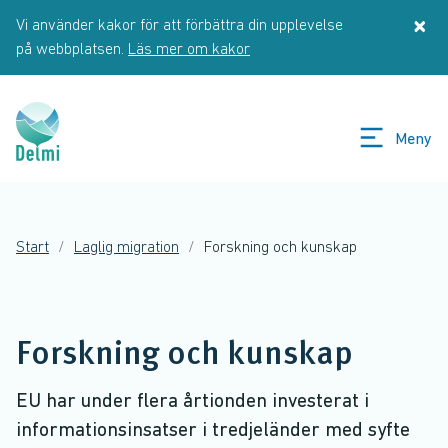
Hoppa till huvudinnehåll
×
Vi använder kakor för att förbättra din upplevelse
St
på webbplatsen.
Läs mer om kakor
Meny
Start
Laglig migration
Forskning och kunskap
Forskning och kunskap
EU har under flera årtionden investerat i
informationsinsatser i tredjeländer med syfte