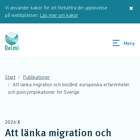
Hoppa till huvudinnehåll
×
Vi använder kakor för att förbättra din upplevelse
St
på webbplatsen.
Läs mer om kakor
Meny
Start
Publikationer
Att länka migration och bistånd: europeiska erfarenheter
och policyimplikationer för Sverige
2026:X
Att länka migration och