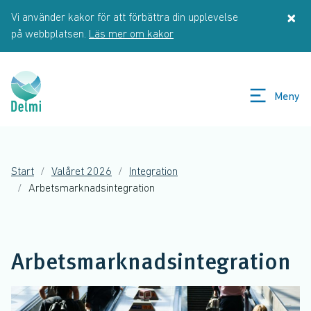
Hoppa till huvudinnehåll
×
Vi använder kakor för att förbättra din upplevelse
St
på webbplatsen.
Läs mer om kakor
Meny
Start
Valåret 2026
Integration
Arbetsmarknadsintegration
Arbetsmarknadsintegration